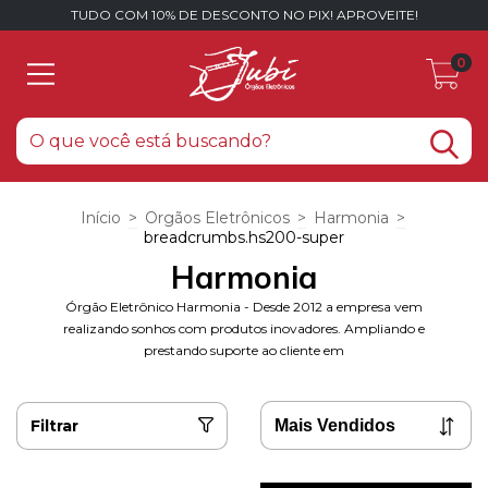
TUDO COM 10% DE DESCONTO NO PIX! APROVEITE!
0
Início
>
Orgãos Eletrônicos
>
Harmonia
>
breadcrumbs.hs200-super
Harmonia
Órgão Eletrônico Harmonia - Desde 2012 a empresa vem
realizando sonhos com produtos inovadores. Ampliando e
prestando suporte ao cliente em
Filtrar