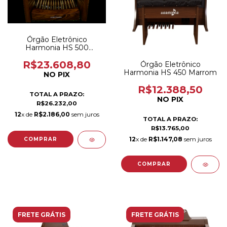
Órgão Eletrônico
Harmonia HS 500
ORQUESTRA IMBUIA
R$23.608,80
Órgão Eletrônico
Harmonia HS 450 Marrom
NO PIX
R$12.388,50
TOTAL A PRAZO:
NO PIX
R$26.232,00
12
x de
R$2.186,00
sem juros
TOTAL A PRAZO:
R$13.765,00
12
x de
R$1.147,08
sem juros
FRETE GRÁTIS
FRETE GRÁTIS