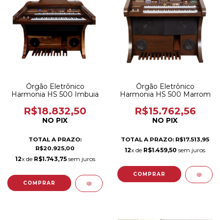
Órgão Eletrônico
Órgão Eletrônico
Harmonia HS 500 Imbuia
Harmonia HS 500 Marrom
R$18.832,50
R$15.762,56
NO PIX
NO PIX
TOTAL A PRAZO:
TOTAL A PRAZO: R$17.513,95
R$20.925,00
12
x de
R$1.459,50
sem juros
12
x de
R$1.743,75
sem juros