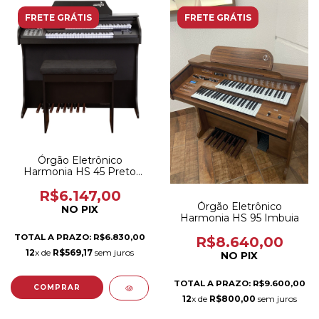
FRETE GRÁTIS
FRETE GRÁTIS
Órgão Eletrônico
Harmonia HS 45 Preto
Fosco
R$6.147,00
Órgão Eletrônico
NO PIX
Harmonia HS 95 Imbuia
TOTAL A PRAZO: R$6.830,00
R$8.640,00
12
x de
R$569,17
sem juros
NO PIX
TOTAL A PRAZO: R$9.600,00
12
x de
R$800,00
sem juros