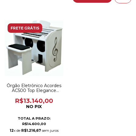
FRETE GRÁTIS
Órgão Eletrônico Acordes
AC500 Top Elegance
Branco Brilho
R$13.140,00
NO PIX
TOTAL A PRAZO:
R$14.600,00
12
x de
R$1.216,67
sem juros