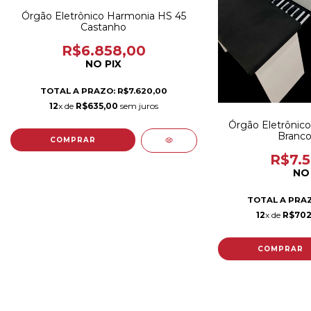
Órgão Eletrônico Harmonia HS 45
Castanho
R$6.858,00
NO PIX
TOTAL A PRAZO: R$7.620,00
12
x de
R$635,00
sem juros
Órgão Eletrônic
Branco
R$7.5
NO 
TOTAL A PRAZ
12
x de
R$702