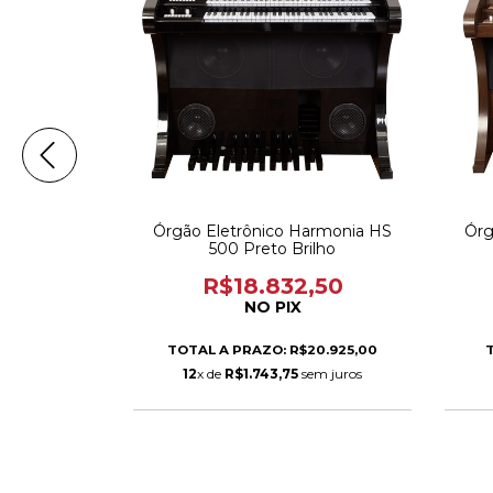
armonia HS
Órgão Eletrônico Harmonia HS
Órg
a
500 Preto Brilho
,50
R$18.832,50
NO PIX
20.925,00
TOTAL A PRAZO: R$20.925,00
T
em juros
12
x de
R$1.743,75
sem juros