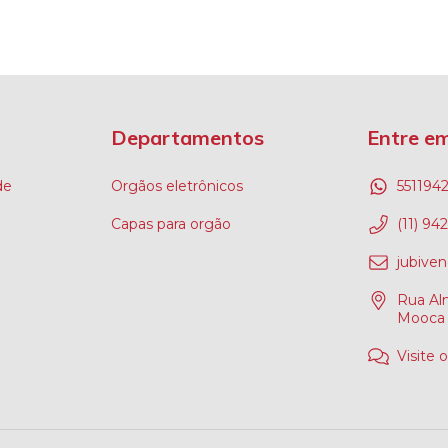
Departamentos
Entre e
de
Orgãos eletrônicos
551194
Capas para orgão
(11) 94
jubive
Rua Alm
Mooca 
Visite 