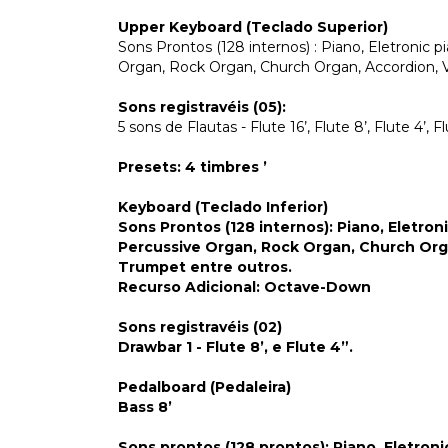
Upper Keyboard (Teclado Superior)
Sons Prontos (128 internos) : Piano, Eletronic
Organ, Rock Organ, Church Organ, Accordion, V
Sons registravéis (05):
5 sons de Flautas - Flute 16’, Flute 8’, Flute 4’, Fl
Presets: 4 timbres ’
Keyboard (Teclado Inferior)
Sons Prontos (128 internos)
: Piano, Eletro
Percussive Organ, Rock Organ, Church Orga
Trumpet entre outros.
Recurso Adicional
: Octave-Down
Sons registravéis (02)
Drawbar 1 - Flute 8’, e Flute 4”.
Pedalboard (Pedaleira)
Bass 8’
Sons prontos (128 prontos):
Piano, Eletroni