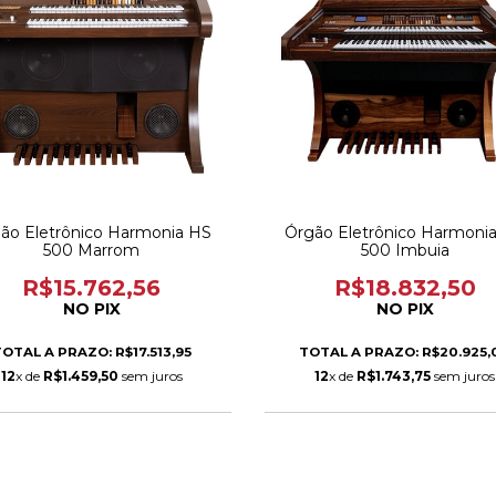
ão Eletrônico Harmonia HS
Órgão Eletrônico Harmoni
500 Marrom
500 Imbuia
R$15.762,56
R$18.832,50
NO PIX
NO PIX
OTAL A PRAZO: R$17.513,95
TOTAL A PRAZO: R$20.925,
12
x de
R$1.459,50
sem juros
12
x de
R$1.743,75
sem juros