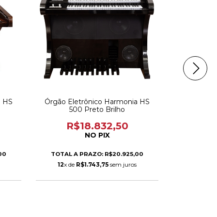
a HS
Órgão Eletrônico Harmonia HS
Órgão Ele
500 Preto Brilho
R$18.832,50
R$
NO PIX
00
TOTAL A PRAZO: R$20.925,00
TOTAL A
12
x de
R$1.743,75
sem juros
12
x de
R