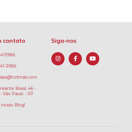
m contato
Siga-nos
2413986
241-3986
ndas@hotmail.com
irante Brasil, 46 -
- São Paulo - SP
o nosso Blog!