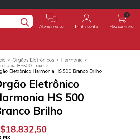
0
Atendimento
Minha conta
Meu carrinho
cio
>
Orgãos Eletrônicos
>
Harmonia
>
rmonia HS500 Luxo
>
gão Eletrônico Harmonia HS 500 Branco Brilho
rgão Eletrônico
Harmonia HS 500
ranco Brilho
$18.832,50
 PIX