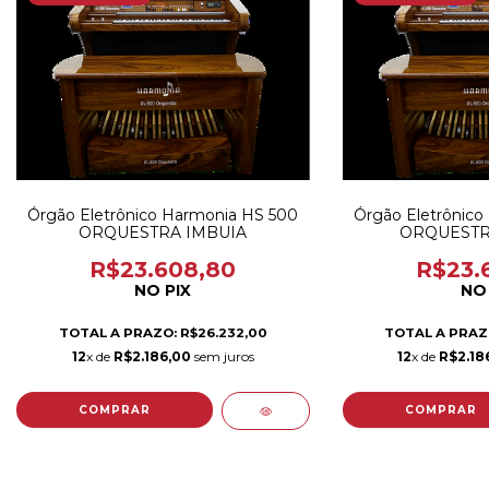
Órgão Eletrônico Harmonia HS 500
Órgão Eletrônico
ORQUESTRA IMBUIA
ORQUESTR
R$23.608,80
R$23.
NO PIX
NO 
TOTAL A PRAZO: R$26.232,00
TOTAL A PRAZO
12
x de
R$2.186,00
sem juros
12
x de
R$2.18