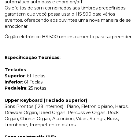
automático auto bass e chord on/off.
Os efeitos de som combinados aos timbres predefinidos
garantem que você possa usar o HS 500 para vários
eventos, oferecendo aos ouvintes uma nova maneira de se
emocionar.
Órgão eletrônico HS 500 um instrumento para surpreender.
Especificação Técnicas:
Teclados
Superior
: 61 Teclas
Inferior
: 61 Teclas
Pedaleira
: 25 notas
Upper Keyboard (Teclado Superior)
Sons Prontos (128 internos) : Piano, Eletronic piano, Harps,
Drawbar Organ, Reed Organ, Percussive Organ, Rock
Organ, Church Organ, Accordion, Vibes, Strings, Brass,
Trombone, Trumpet entre outros.
Sons registravéis (05):