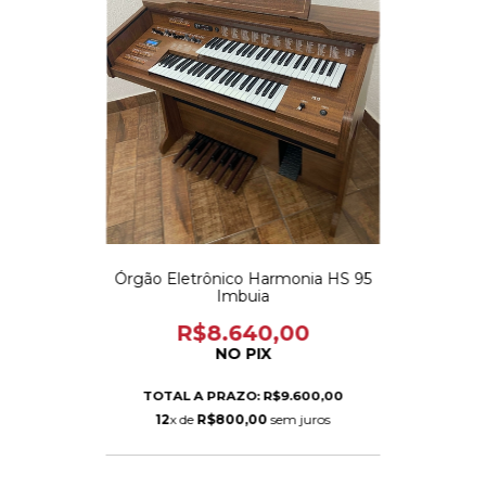
Órgão Eletrônico Harmonia HS 95
Imbuia
R$8.640,00
NO PIX
TOTAL A PRAZO: R$9.600,00
12
x de
R$800,00
sem juros