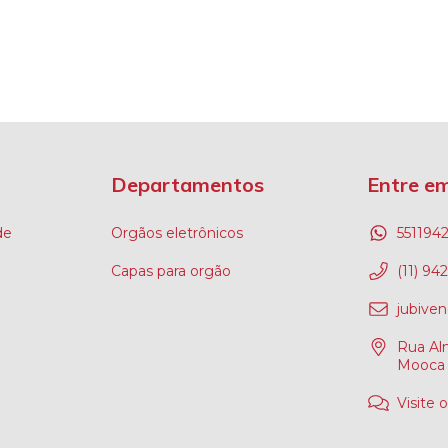
Departamentos
Entre e
de
Orgãos eletrônicos
551194
Capas para orgão
(11) 94
jubive
Rua Alm
Mooca 
Visite 