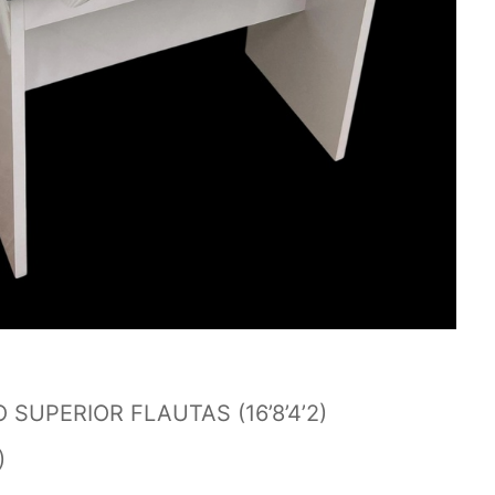
SUPERIOR FLAUTAS (16’8’4’2)
)