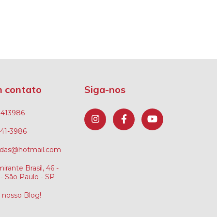
m contato
Siga-nos
2413986
241-3986
ndas@hotmail.com
irante Brasil, 46 -
- São Paulo - SP
o nosso Blog!