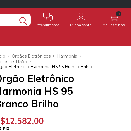
0
Atendimento
Minha conta
Meu carrinho
cio
>
Orgãos Eletrônicos
>
Harmonia
>
rmonia HS95
>
gão Eletrônico Harmonia HS 95 Branco Brilho
rgão Eletrônico
Harmonia HS 95
ranco Brilho
$12.582,00
 PIX