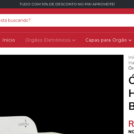
TUDO COM 10% DE DESCONTO NO PIX! APROVEITE!
Início
Orgãos Eletrônicos
Capas para Orgão
Iní
Ha
Ór
Ó
B
R
NO