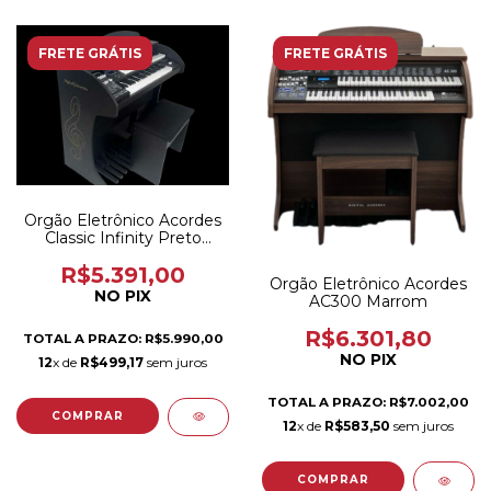
FRETE GRÁTIS
FRETE GRÁTIS
Orgão Eletrônico Acordes
Classic Infinity Preto
Fosco
R$5.391,00
Orgão Eletrônico Acordes
NO PIX
AC300 Marrom
R$6.301,80
TOTAL A PRAZO: R$5.990,00
NO PIX
12
x de
R$499,17
sem juros
TOTAL A PRAZO: R$7.002,00
12
x de
R$583,50
sem juros