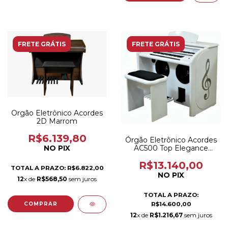
FRETE GRÁTIS
FRETE GRÁTIS
Orgão Eletrônico Acordes
2D Marrom
R$6.139,80
Órgão Eletrônico Acordes
NO PIX
AC500 Top Elegance
Branco Brilho
R$13.140,00
TOTAL A PRAZO: R$6.822,00
NO PIX
12
x de
R$568,50
sem juros
TOTAL A PRAZO:
R$14.600,00
12
x de
R$1.216,67
sem juros