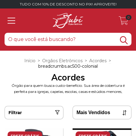
TUDO COM 10% DE DESCONTO NO PIX! APROVEITE!
0
Início
>
Orgãos Eletrônicos
>
Acordes
>
breadcrumbs.ac500-colonial
Acordes
Órgão para quem busca custo-benefício. Sua área de cobertura é
perfeita para igrejas, capelas, escolas, casas e estúdios menores,
Filtrar