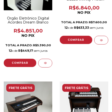
Brilho
R$6.840,00
NO PIX
Orgão Eletrônico Digital
Acordes Dream Branco
TOTAL A PRAZO: R$7.600,00
12
x de
R$633,33
sem juros
R$4.851,00
NO PIX
TOTAL A PRAZO: R$5.390,00
12
x de
R$449,17
sem juros
FRETE GRÁTIS
FRETE GRÁTIS