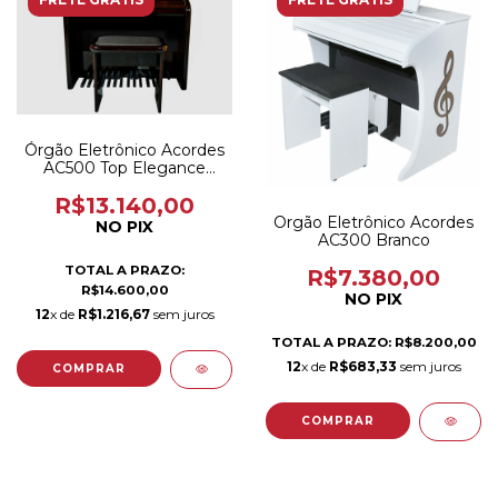
Órgão Eletrônico Acordes
AC500 Top Elegance
Imbuia Brilho
R$13.140,00
Orgão Eletrônico Acordes
NO PIX
AC300 Branco
TOTAL A PRAZO:
R$7.380,00
R$14.600,00
NO PIX
12
x de
R$1.216,67
sem juros
TOTAL A PRAZO: R$8.200,00
12
x de
R$683,33
sem juros