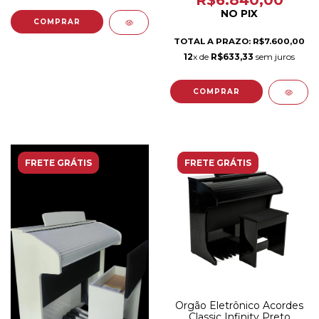
R$6.840,00
NO PIX
TOTAL A PRAZO: R$7.600,00
12
x de
R$633,33
sem juros
FRETE GRÁTIS
FRETE GRÁTIS
Orgão Eletrônico Acordes
Classic Infinity Preto