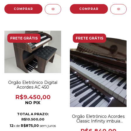
FRETE GRÁTIS
FRETE GRÁTIS
Orgão Eletrônico Digital
Acordes AC 450
R$9.450,00
NO PIX
TOTAL A PRAZO:
Orgão Eletrônico Acordes
R$10.500,00
Classic Infinity imbuia
Brilho
12
x de
R$875,00
sem juros