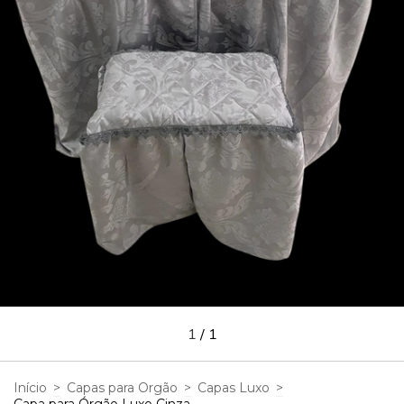
1
/
1
Início
>
Capas para Orgão
>
Capas Luxo
>