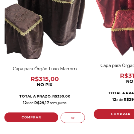
Capa para Órgã
Capa para Órgão Luxo Marrom
R$31
R$315,00
NO 
NO PIX
TOTAL A PRA
TOTAL A PRAZO: R$350,00
12
x de
R$29
12
x de
R$29,17
sem juros