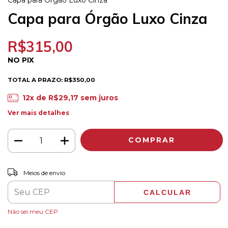
Capa para Órgão Luxo Cinza
Capa para Órgão Luxo Cinza
R$315,00
NO PIX
TOTAL A PRAZO: R$350,00
12
x de
R$29,17
sem juros
Ver mais detalhes
ALTERAR CEP
Entregas para o CEP:
Meios de envio
CALCULAR
Não sei meu CEP