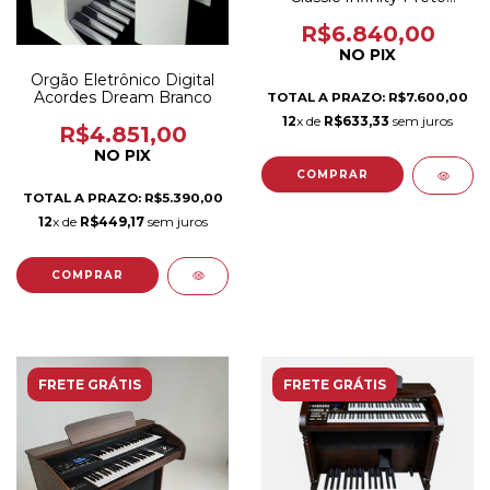
Brilho
R$6.840,00
NO PIX
Orgão Eletrônico Digital
Acordes Dream Branco
TOTAL A PRAZO: R$7.600,00
12
x de
R$633,33
sem juros
R$4.851,00
NO PIX
TOTAL A PRAZO: R$5.390,00
12
x de
R$449,17
sem juros
FRETE GRÁTIS
FRETE GRÁTIS