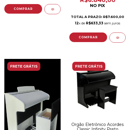
R$6.840,00
NO PIX
TOTAL A PRAZO: R$7.600,00
12
x de
R$633,33
sem juros
FRETE GRÁTIS
FRETE GRÁTIS
Orgão Eletrônico Acordes
Classic Infinity Preto