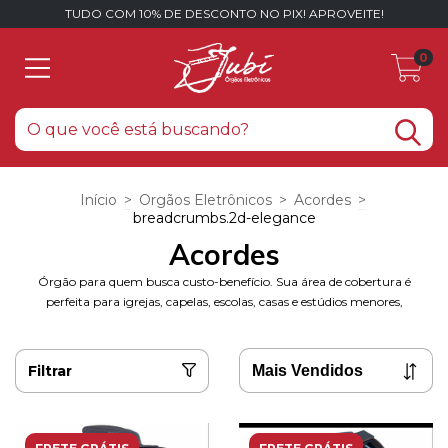
TUDO COM 10% DE DESCONTO NO PIX! APROVEITE!
0
Início
>
Orgãos Eletrônicos
>
Acordes
>
breadcrumbs.2d-elegance
Acordes
Órgão para quem busca custo-benefício. Sua área de cobertura é
perfeita para igrejas, capelas, escolas, casas e estúdios menores,
Filtrar