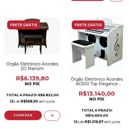
FRETE GRÁTIS
FRETE GRÁTIS
Orgão Eletrônico Acordes
2D Marrom
R$6.139,80
Órgão Eletrônico Acordes
NO PIX
AC500 Top Elegance
Branco Brilho
R$13.140,00
TOTAL A PRAZO: R$6.822,00
NO PIX
12
x de
R$568,50
sem juros
TOTAL A PRAZO:
R$14.600,00
12
x de
R$1.216,67
sem juros