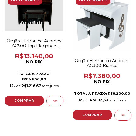
Órgão Eletrônico Acordes
AC500 Top Elegance
Imbuia Brilho
R$13.140,00
Orgão Eletrônico Acordes
NO PIX
AC300 Branco
TOTAL A PRAZO:
R$7.380,00
R$14.600,00
NO PIX
12
x de
R$1.216,67
sem juros
TOTAL A PRAZO: R$8.200,00
12
x de
R$683,33
sem juros