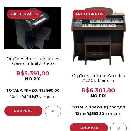
FRETE GRÁTIS
FRETE GRÁTIS
Orgão Eletrônico Acordes
Classic Infinity Preto
Fosco
R$5.391,00
Orgão Eletrônico Acordes
NO PIX
AC300 Marrom
R$6.301,80
TOTAL A PRAZO: R$5.990,00
NO PIX
12
x de
R$499,17
sem juros
TOTAL A PRAZO: R$7.002,00
12
x de
R$583,50
sem juros