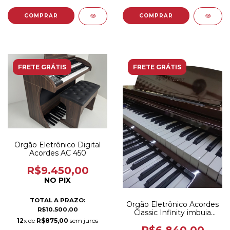
FRETE GRÁTIS
FRETE GRÁTIS
Orgão Eletrônico Digital
Acordes AC 450
R$9.450,00
NO PIX
TOTAL A PRAZO:
Orgão Eletrônico Acordes
R$10.500,00
Classic Infinity imbuia
Brilho
12
x de
R$875,00
sem juros